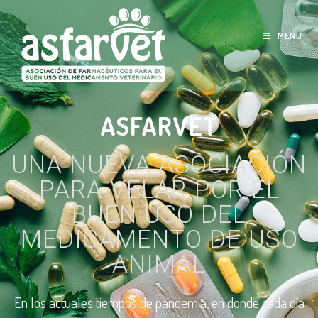
MENÚ
ASFARVET
UNA NUEVA ASOCIACIÓN
PARA VELAR POR EL
BUEN USO DEL
MEDICAMENTO DE USO
ANIMAL
En los actuales tiempos de pandemia, en donde cada día